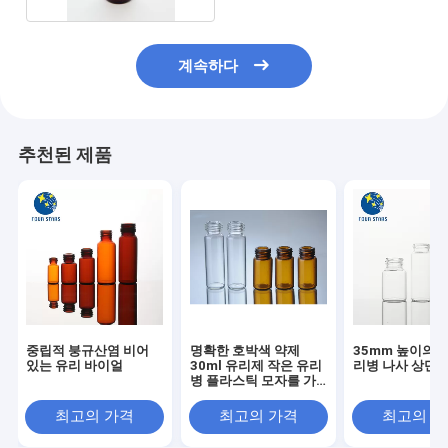
계속하다
추천된 제품
중립적 붕규산염 비어
명확한 호박색 약제
35mm 높이의 
있는 유리 바이얼
30ml 유리제 작은 유리
리병 나사 상단
병 플라스틱 모자를 가
진 작은 나사 목 작은 유
리병
최고의 가격
최고의 가격
최고의 