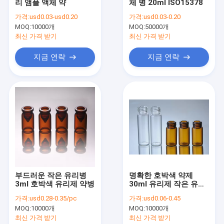
리 앰플 액체 약
체 병 20ml ISO15378
공장 견학
가격:
usd0.03-usd0.20
가격:
usd0.03-0.20
MOQ:
10000개
MOQ:
50000개
품질 관리
최신 가격 받기
최신 가격 받기
문의하기
지금 연락
지금 연락
소식
케이스
유리관 바이알
제약 유리관
부드러운 작은 유리병
명확한 호박색 약제
3ml 호박색 유리제 약병
30ml 유리제 작은 유리
호박색 유리관
병 플라스틱 모자를 가
가격:
usd0.28-0.35/pc
가격:
usd0.06-0.45
진 작은 나사 목 작은 유
빈 유리 앰플
MOQ:
10000개
MOQ:
10000개
리병
최신 가격 받기
최신 가격 받기