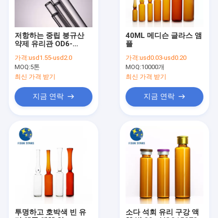
저항하는 중립 붕규산
40ML 메디슨 글라스 앰
약제 유리관 OD6-
플
32mm 내산성
가격:
usd1.55-usd2.0
가격:
usd0.03-usd0.20
MOQ:
5톤
MOQ:
10000개
최신 가격 받기
최신 가격 받기
지금 연락
지금 연락
집
제품
회사 소개
투명하고 호박색 빈 유
소다 석회 유리 구강 액