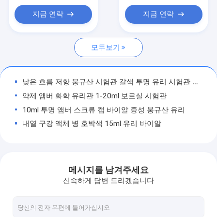
붕규산 유리관
지금 연락
지금 연락
투명 유리관
모두보기
중성 유리관
제약 유리 바이알
낮은 흐름 저항 붕규산 시험관 갈색 투명 유리 시험관 ODM
주입 유리 바이알
약제 앰버 화학 유리관 1-20ml 보로실 시험관
10ml 투명 앰버 스크류 캡 바이알 중성 붕규산 유리
구강 액체 병
내열 구강 액체 병 호박색 15ml 유리 바이알
스크류 캡 바이알
ODM 소다 석회 유리 구강 액체 병 작은 유리 병 30ml
OEM 나사 모자를 가진 구두 액체 유리병 작은 25ml 유리병
투명한 작은 유리제 호박색 구두 액체 병 작은 유리병 102mm 고도
메시지를 남겨주세요
저공해 관형 유리 구강 액체 병 투명 호박색 10ml 바이알
신속하게 답변 드리겠습니다
구두 액체 작은 호박색 유리병 20ml 나사 모자 유리병 ISO15378
쉬운 개방형 빈 유리 앰플 액체 약